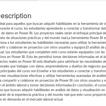
escription
deal para aquellos que buscan adquirir habilidades en la herramienta de v
.Durante el curso, los estudiantes aprenderán a conectar y transformar dat
is de datos en Power BI. Los proyectos reales serán el enfoque principal de
exto de situaciones prácticas y del mundo real.La herramienta Power BI e
iona a los estudiantes las habilidades necesarias para utilizar la herrami
tir y colaborar en proyectos con otros usuarios y equipos.El análisis de
al. Los estudiantes que completen este curso estarán equipados con las 
ivos en Power BI. Esto les permitirá tomar decisiones informadas en el á
ectos reales en Power BI está diseñado para satisfacer las necesidades d
fesionales que trabajan con datos, emprendedores y dueños de negocios q
principales del curso son:Enseñar a los estudiantes a conectar y transfo
rear visualizaciones efectivas y utilizar herramientas avanzadas de anális
ara compartir y colaborar en proyectos de Power BI con otros usuarios y 
 en el ámbito laboral y tomar decisiones informadas.En conclusión, el curso
s que buscan adquirir habilidades en análisis de datos y visualización en
iciarán de la experiencia práctica y del mundo real que este curso proporci
s en demanda en el mercado laboral actual.