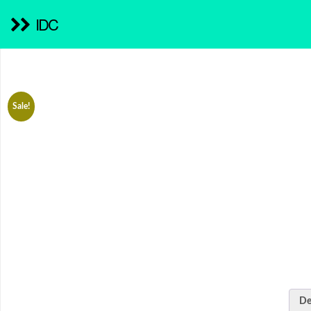
IDC
Sale!
De