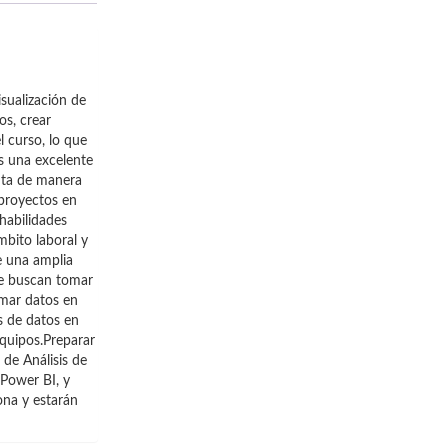
isualización de
os, crear
l curso, lo que
s una excelente
enta de manera
 proyectos en
habilidades
mbito laboral y
e una amplia
ue buscan tomar
rmar datos en
is de datos en
equipos.Preparar
 de Análisis de
 Power BI, y
ona y estarán