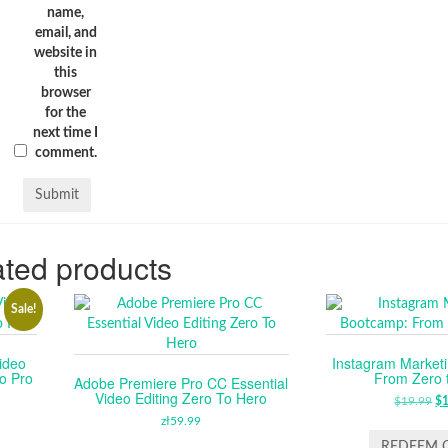
name,
email, and
website in
this
browser
for the
next time I
comment.
ted products
Sale!
ideo
Instagram Market
o Pro
From Zero 
Adobe Premiere Pro CC Essential
Video Editing Zero To Hero
RENT
$
19.99
O
$
CE
zł
59.99
P
W
REDEEM 