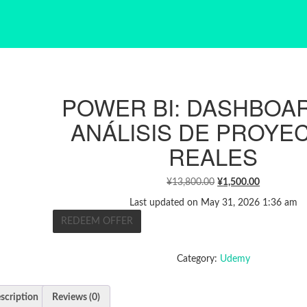
POWER BI: DASHBOA
ANÁLISIS DE PROYE
REALES
ORIGINAL
CURRENT
¥
13,800.00
¥
1,500.00
PRICE
PRICE
Last updated on May 31, 2026 1:36 am
WAS:
IS:
REDEEM OFFER
¥13,800.00.
¥1,500.00.
Category:
Udemy
scription
Reviews (0)