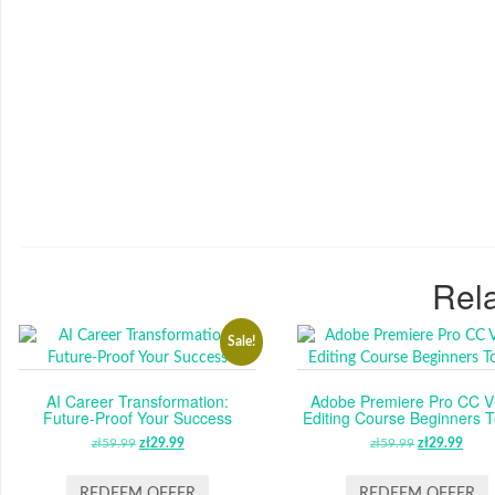
Rela
Sale!
AI Career Transformation:
Adobe Premiere Pro CC V
Future-Proof Your Success
Editing Course Beginners T
zł
59.99
ORIGINAL
zł
29.99
CURRENT
zł
59.99
ORIGINAL
zł
29.99
CUR
PRICE
PRICE
PRICE
PRI
WAS:
IS:
WAS:
IS:
REDEEM OFFER
REDEEM OFFER