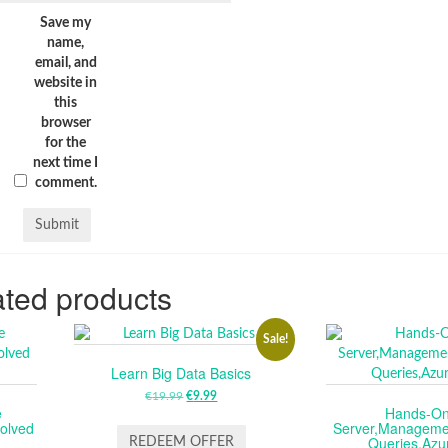
Save my
name,
email, and
website in
this
browser
for the
next time I
comment.
ted products
Sale!
Learn Big Data Basics
€
19.99
ORIGINAL
€
9.99
CURRENT
e
Hands-O
PRICE
PRICE
olved
Server,Manageme
WAS:
IS:
Queries,Azu
REDEEM OFFER