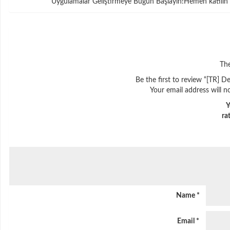
Uygulamalar Geliştirmeye Bugün Başlayın!Hemen katılın v
The
Be the first to review “[TR] D
Your email address will n
Y
ra
Name
*
Email
*