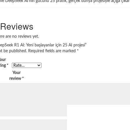
e DeepSeek AI’nin gücünü 25 pratik, gerçek dünya projesiyle açığa çıkar
Reviews
re are no reviews yet.
eepSeek R1 AI: Yeni başlayanlar için 25 AI projesi”
ot be published.
Required fields are marked
*
our
ting
*
Your
review
*