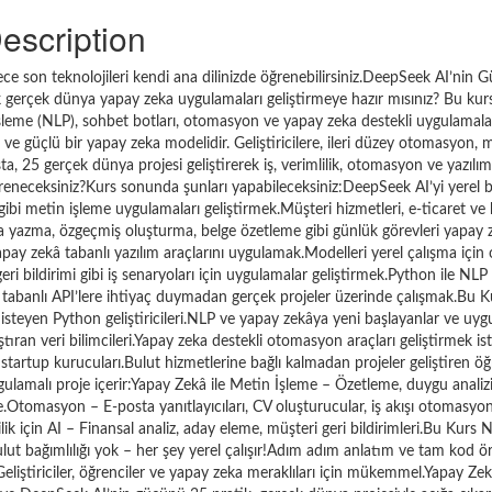
escription
ece son teknolojileri kendi ana dilinizde öğrenebilirsiniz.DeepSeek AI’nin 
gerçek dünya yapay zeka uygulamaları geliştirmeye hazır mısınız? Bu kurs,
l İşleme (NLP), sohbet botları, otomasyon ve yapay zeka destekli uygulamal
ve güçlü bir yapay zeka modelidir. Geliştiricilere, ileri düzey otomasyon, 
a, 25 gerçek dünya projesi geliştirerek iş, verimlilik, otomasyon ve yazılım
neceksiniz?Kurs sonunda şunları yapabileceksiniz:DeepSeek AI’yi yerel bi
bi metin işleme uygulamaları geliştirmek.Müşteri hizmetleri, e-ticaret ve ki
osta yazma, özgeçmiş oluşturma, belge özetleme gibi günlük görevleri yapay 
y zekâ tabanlı yazılım araçlarını uygulamak.Modelleri yerel çalışma için
ri bildirimi gibi iş senaryoları için uygulamalar geliştirmek.Python ile NL
banlı API’lere ihtiyaç duymadan gerçek projeler üzerinde çalışmak.Bu Ku
isteyen Python geliştiricileri.NLP ve yapay zekâya yeni başlayanlar ve uy
ıran veri bilimcileri.Yapay zeka destekli otomasyon araçları geliştirmek is
e startup kurucuları.Bulut hizmetlerine bağlı kalmadan projeler geliştiren öğ
gulamalı proje içerir:Yapay Zekâ ile Metin İşleme – Özetleme, duygu analiz
me.Otomasyon – E-posta yanıtlayıcıları, CV oluşturucular, iş akışı otomasyonu
lik için AI – Finansal analiz, aday eleme, müşteri geri bildirimleri.Bu Kurs
ut bağımlılığı yok – her şey yerel çalışır!Adım adım anlatım ve tam kod ör
Geliştiriciler, öğrenciler ve yapay zeka meraklıları için mükemmel.Yapay Ze