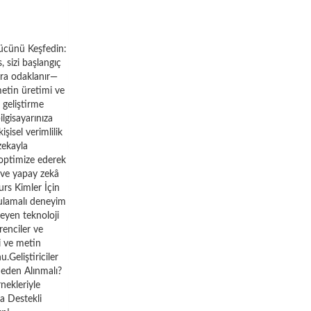
Gücünü Keşfedin:
 sizi başlangıç
ara odaklanır—
metin üretimi ve
 geliştirme
lgisayarınıza
şisel verimlilik
zekayla
 optimize ederek
P ve yapay zekâ
rs Kimler İçin
gulamalı deneyim
teyen teknoloji
renciler ve
i ve metin
.Geliştiriciler
 Neden Alınmalı?
nekleriyle
ka Destekli