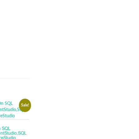
Sale!
n SQL
ntStudio,SQL
reStudio