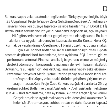
D
Bu kurs, yapay zeka tarafından İngilizceden Türkçeye çevrilmiştir, böyl
25 Uygulamalı Proje ile Yapay Zeka GeliştirmeDeepSeek AI kullanarak 
seviyesinden ileri düzeye taşıyacak şekilde tasarlanmıştır. Doğal Di
üstelik bulut servislerine ihtiyaç duymadan!DeepSeek AI, açık kaynaklı 
NLP görevlerini yerel olarak gerçekleştirme olanağı sunar. Bu kurst
alanlarında uygulamalı deneyim kazanacaksınız.Bu Kursta Neler Öğre
kurmak ve yapılandırmak.Özetleme, dil bilgisi düzeltme, duygu analizi gi
için akıllı sohbet botları ve sanal asistanlar oluşturmak.E-p
otomatikleştirmek.Kod tamamlama, hata ayıklama, SQL üretimi gibi yapa
performans artırmak.Finansal analiz, iş başvurusu eleme ve müşteri ge
destekli otomasyon konusunda uygulamalı deneyim kazanmak.Bulut ta
Uygun?Kurs şu kişiler için idealdir:Uygulamalarına yapay zeka eklemek 
kazanmak isteyenler.Metin işleme üzerine yapay zekâ modellerini araşt
profesyonelleri.Yapay zeka odaklı ürünler geliştiren girişimciler v
araştırmacılar.Kurs Proje ÖzetiBu kurs aşağıdaki alanlarda 25 uy
üretimi.Sohbet Botları ve Sanal Asistanlar – Akıllı asistanlar geliştir
için AI – Kod tamamlama, hata ayıklama, API test araçları.İş ve Verimli
Gerçek projelerle uygulamalı yapay zeka deneyimi kazanırsınız.Bul
ilerlenir.NLP, otomasyon, sohbet botları ve daha fazlasını kapsar.