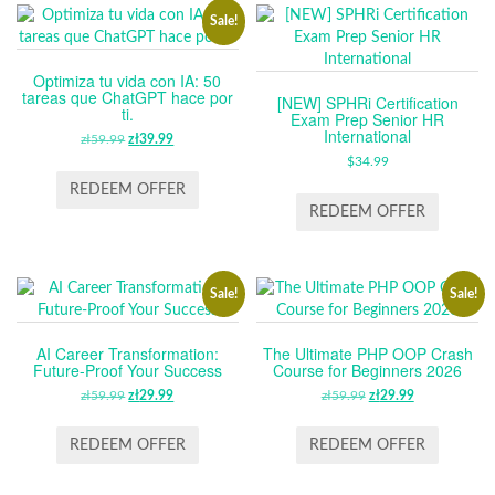
Sale!
Optimiza tu vida con IA: 50
tareas que ChatGPT hace por
[NEW] SPHRi Certification
ti.
Exam Prep Senior HR
International
zł
59.99
ORIGINAL
zł
39.99
CURRENT
PRICE
PRICE
$
34.99
WAS:
IS:
REDEEM OFFER
ZŁ59.99.
ZŁ39.99.
REDEEM OFFER
Sale!
Sale!
AI Career Transformation:
The Ultimate PHP OOP Crash
Future-Proof Your Success
Course for Beginners 2026
zł
59.99
ORIGINAL
zł
29.99
CURRENT
zł
59.99
ORIGINAL
zł
29.99
CURRENT
PRICE
PRICE
PRICE
PRICE
WAS:
IS:
WAS:
IS:
REDEEM OFFER
REDEEM OFFER
ZŁ59.99.
ZŁ29.99.
ZŁ59.99.
ZŁ29.99.