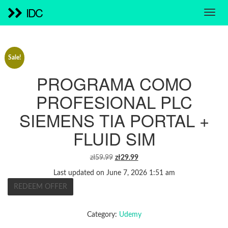
IDC
Sale!
PROGRAMA COMO
PROFESIONAL PLC
SIEMENS TIA PORTAL +
FLUID SIM
ORIGINAL
CURRENT
zł
59.99
zł
29.99
PRICE
PRICE
Last updated on June 7, 2026 1:51 am
WAS:
IS:
REDEEM OFFER
ZŁ59.99.
ZŁ29.99.
Category:
Udemy