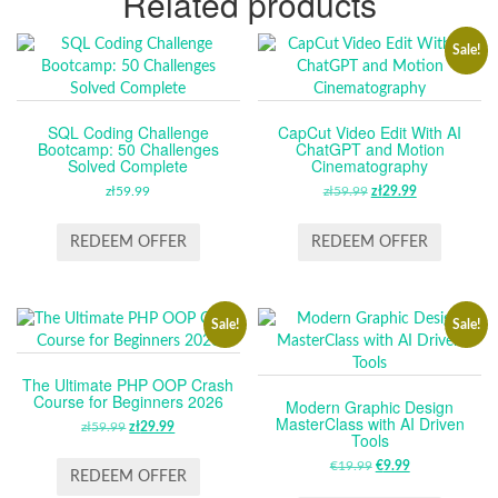
Related products
Sale!
SQL Coding Challenge
CapCut Video Edit With AI
Bootcamp: 50 Challenges
ChatGPT and Motion
Solved Complete
Cinematography
zł
59.99
zł
59.99
ORIGINAL
zł
29.99
CURRENT
PRICE
PRICE
WAS:
IS:
REDEEM OFFER
REDEEM OFFER
ZŁ59.99.
ZŁ29.99.
Sale!
Sale!
The Ultimate PHP OOP Crash
Course for Beginners 2026
Modern Graphic Design
MasterClass with AI Driven
zł
59.99
ORIGINAL
zł
29.99
CURRENT
Tools
PRICE
PRICE
€
19.99
ORIGINAL
€
9.99
CURRENT
WAS:
IS:
REDEEM OFFER
PRICE
PRICE
ZŁ59.99.
ZŁ29.99.