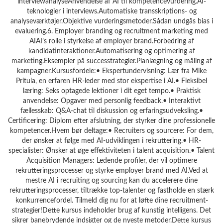
interviewanalyseAnvendelse af AI til kompetencevurdering.AI-
teknologier i interviews.Automatiske transskriptions- og
analyseværktøjer.Objektive vurderingsmetoder.Sådan undgås bias i
evaluering.6. Employer branding og recruitment marketing med
AIAI’s rolle i styrkelse af employer brand.Forbedring af
kandidatinteraktioner.Automatisering og optimering af
marketing.Eksempler på successtrategier.Planlægning og måling af
kampagner.Kursusfordele:• Ekspertundervisning: Lær fra Mike
Pritula, en erfaren HR-leder med stor ekspertise i AI.• Fleksibel
læring: Seks optagede lektioner i dit eget tempo.• Praktisk
anvendelse: Opgaver med personlig feedback.• Interaktivt
fællesskab: Q&A-chat til diskussion og erfaringsudveksling.•
Certificering: Diplom efter afslutning, der styrker dine professionelle
kompetencer.Hvem bør deltage:• Recruiters og sourcere: For dem,
der ønsker at følge med AI-udviklingen i rekruttering.• HR-
specialister: Ønsker at øge effektiviteten i talent acquisition.• Talent
Acquisition Managers: Ledende profiler, der vil optimere
rekrutteringsprocesser og styrke employer brand med AI.Ved at
mestre AI i recruiting og sourcing kan du accelerere dine
rekrutteringsprocesser, tiltrække top-talenter og fastholde en stærk
konkurrencefordel. Tilmeld dig nu for at løfte dine recruitment-
strategier!Dette kursus indeholder brug af kunstig intelligens. Det
sikrer banebrydende indsigter og de nyeste metoder.Dette kursus