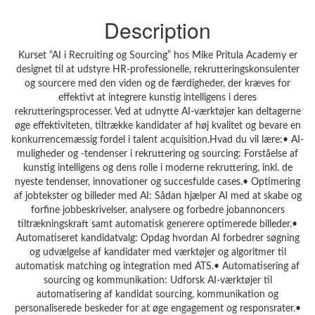
Description
Kurset “AI i Recruiting og Sourcing” hos Mike Pritula Academy er
designet til at udstyre HR-professionelle, rekrutteringskonsulenter
og sourcere med den viden og de færdigheder, der kræves for
effektivt at integrere kunstig intelligens i deres
rekrutteringsprocesser. Ved at udnytte AI-værktøjer kan deltagerne
øge effektiviteten, tiltrække kandidater af høj kvalitet og bevare en
konkurrencemæssig fordel i talent acquisition.Hvad du vil lære:• AI-
muligheder og -tendenser i rekruttering og sourcing: Forståelse af
kunstig intelligens og dens rolle i moderne rekruttering, inkl. de
nyeste tendenser, innovationer og succesfulde cases.• Optimering
af jobtekster og billeder med AI: Sådan hjælper AI med at skabe og
forfine jobbeskrivelser, analysere og forbedre jobannoncers
tiltrækningskraft samt automatisk generere optimerede billeder.•
Automatiseret kandidatvalg: Opdag hvordan AI forbedrer søgning
og udvælgelse af kandidater med værktøjer og algoritmer til
automatisk matching og integration med ATS.• Automatisering af
sourcing og kommunikation: Udforsk AI-værktøjer til
automatisering af kandidat sourcing, kommunikation og
personaliserede beskeder for at øge engagement og responsrater.•