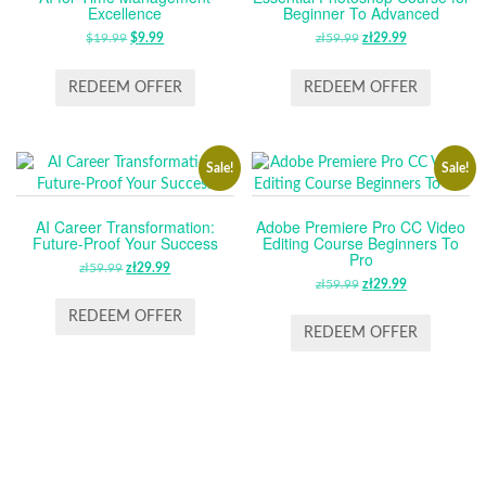
Excellence
Beginner To Advanced
$
19.99
ORIGINAL
$
9.99
CURRENT
zł
59.99
ORIGINAL
zł
29.99
CURRENT
PRICE
PRICE
PRICE
PRICE
WAS:
IS:
WAS:
IS:
REDEEM OFFER
REDEEM OFFER
$19.99.
$9.99.
ZŁ59.99.
ZŁ29.99.
Sale!
Sale!
AI Career Transformation:
Adobe Premiere Pro CC Video
Future-Proof Your Success
Editing Course Beginners To
Pro
zł
59.99
ORIGINAL
zł
29.99
CURRENT
zł
59.99
ORIGINAL
zł
29.99
CURRENT
PRICE
PRICE
PRICE
PRICE
WAS:
IS:
REDEEM OFFER
WAS:
IS:
REDEEM OFFER
ZŁ59.99.
ZŁ29.99.
ZŁ59.99.
ZŁ29.99.