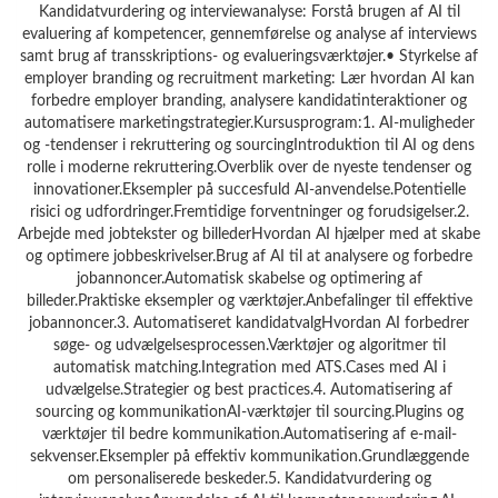
Kandidatvurdering og interviewanalyse: Forstå brugen af AI til
evaluering af kompetencer, gennemførelse og analyse af interviews
samt brug af transskriptions- og evalueringsværktøjer.• Styrkelse af
employer branding og recruitment marketing: Lær hvordan AI kan
forbedre employer branding, analysere kandidatinteraktioner og
automatisere marketingstrategier.Kursusprogram:1. AI-muligheder
og -tendenser i rekruttering og sourcingIntroduktion til AI og dens
rolle i moderne rekruttering.Overblik over de nyeste tendenser og
innovationer.Eksempler på succesfuld AI-anvendelse.Potentielle
risici og udfordringer.Fremtidige forventninger og forudsigelser.2.
Arbejde med jobtekster og billederHvordan AI hjælper med at skabe
og optimere jobbeskrivelser.Brug af AI til at analysere og forbedre
jobannoncer.Automatisk skabelse og optimering af
billeder.Praktiske eksempler og værktøjer.Anbefalinger til effektive
jobannoncer.3. Automatiseret kandidatvalgHvordan AI forbedrer
søge- og udvælgelsesprocessen.Værktøjer og algoritmer til
automatisk matching.Integration med ATS.Cases med AI i
udvælgelse.Strategier og best practices.4. Automatisering af
sourcing og kommunikationAI-værktøjer til sourcing.Plugins og
værktøjer til bedre kommunikation.Automatisering af e-mail-
sekvenser.Eksempler på effektiv kommunikation.Grundlæggende
om personaliserede beskeder.5. Kandidatvurdering og