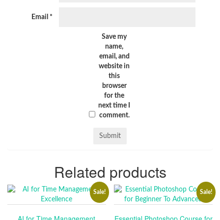
Email
*
Save my
name,
email, and
website in
this
browser
for the
next time I
comment.
Related products
Sale!
Sale!
AI for Time Management
Essential Photoshop Course for