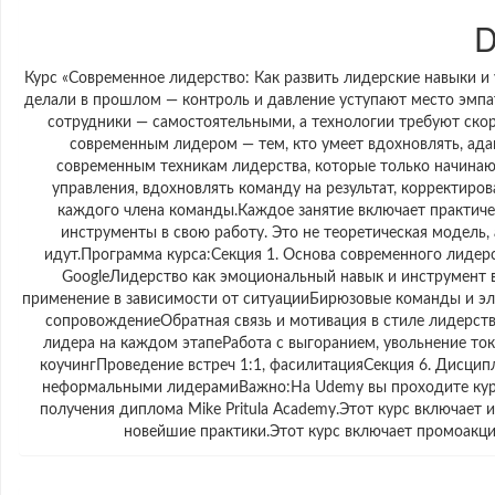
D
Курс «Современное лидерство: Как развить лидерские навыки и
делали в прошлом — контроль и давление уступают место эмпат
сотрудники — самостоятельными, а технологии требуют скор
современным лидером — тем, кто умеет вдохновлять, ада
современным техникам лидерства, которые только начинают
управления, вдохновлять команду на результат, корректиро
каждого члена команды.Каждое занятие включает практичес
инструменты в свою работу. Это не теоретическая модель,
идут.Программа курса:Секция 1. Основа современного лидерс
GoogleЛидерство как эмоциональный навык и инструмент в
применение в зависимости от ситуацииБирюзовые команды и эл
сопровождениеОбратная связь и мотивация в стиле лидерств
лидера на каждом этапеРабота с выгоранием, увольнение ток
коучингПроведение встреч 1:1, фасилитацияСекция 6. Дисципл
неформальными лидерамиВажно:На Udemy вы проходите курс 
получения диплома Mike Pritula Academy.Этот курс включает 
новейшие практики.Этот курс включает промоакци