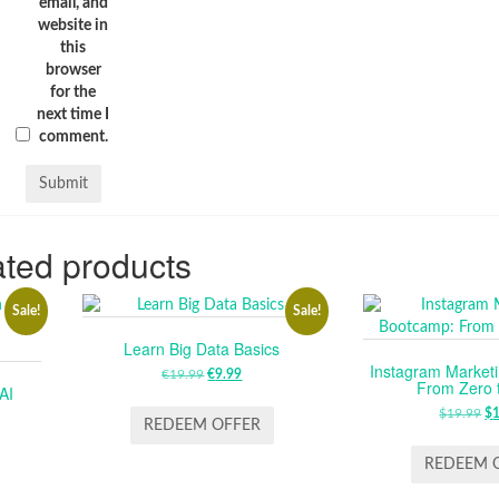
email, and
website in
this
browser
for the
next time I
comment.
ted products
Sale!
Sale!
Learn Big Data Basics
Instagram Market
€
19.99
ORIGINAL
€
9.99
CURRENT
From Zero 
AI
PRICE
PRICE
$
19.99
O
$
WAS:
IS:
REDEEM OFFER
P
€19.99.
€9.99.
RENT
W
REDEEM 
CE
$1