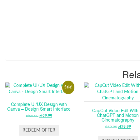
Rela
Sale!
Complete UI/UX Design with
Canva – Design Smart Interface
CapCut Video Edit With 
ChatGPT and Motion
zł
59.99
ORIGINAL
zł
29.99
CURRENT
Cinematography
PRICE
PRICE
zł
59.99
ORIGINAL
zł
29.99
CUR
WAS:
IS:
REDEEM OFFER
PRICE
PRI
ZŁ59.99.
ZŁ29.99.
WAS:
IS: