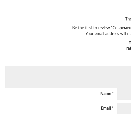
The
Be the first to review “Совре
Your email address will n
Y
ra
Name
*
Email
*