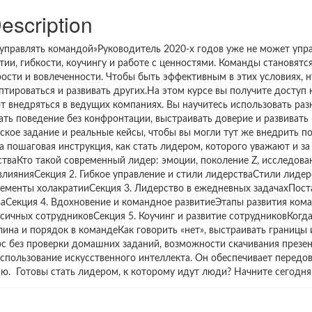
escription
 управлять командой»Руководитель 2020-х годов уже не может управ
ии, гибкости, коучингу и работе с ценностями. Команды становятс
ости и вовлеченности. Чтобы быть эффективным в этих условиях, 
птироваться и развивать других.На этом курсе вы получите доступ
 внедряться в ведущих компаниях. Вы научитесь использовать раз
вать поведение без конфронтации, выстраивать доверие и развивать
кое задание и реальные кейсы, чтобы вы могли тут же внедрить п
 а пошаговая инструкция, как стать лидером, которого уважают и з
тваКто такой современный лидер: эмоции, поколение Z, исследован
лиянияСекция 2. Гибкое управление и стили лидерстваСтили лидер
ементы холакратииСекция 3. Лидерство в ежедневных задачахПоста
аСекция 4. Вдохновение и командное развитиеЭтапы развития ком
сичных сотрудниковСекция 5. Коучинг и развитие сотрудниковКогд
ина и порядок в командеКак говорить «нет», выстраивать границы 
без проверки домашних заданий, возможности скачивания презен
использование искусственного интеллекта. Он обеспечивает передо
ю. Готовы стать лидером, к которому идут люди? Начните сегодня