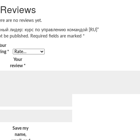
Reviews
re are no reviews yet.
менный лидер: курс по управлению командой [RU]”
ot be published.
Required fields are marked
*
our
ting
*
Your
review
*
Save my
name,