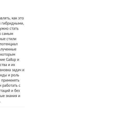
лять, как это
я гибридными,
нужно стать
 к самым
ные стили
 потенциал
олученные
а которым
ие Gallup и
ства и их
новка задач и
анды и роль
а применять
и работать с
таций и без
вые знания и
.