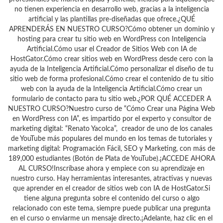
no tienen experiencia en desarrollo web, gracias a la inteligencia
artificial y las plantillas pre-diseñadas que ofrece.¿QUÉ
APRENDERÁS EN NUESTRO CURSO?Cómo obtener un dominio y
hosting para crear tu sitio web en WordPress con Inteligencia
Artificial.Cómo usar el Creador de Sitios Web con IA de
HostGator.Cómo crear sitios web en WordPress desde cero con la
ayuda de la Inteligencia Artificial.Cómo personalizar el diseño de tu
sitio web de forma profesional.Cómo crear el contenido de tu sitio
web con la ayuda de la Inteligencia Artificial.Cómo crear un
formulario de contacto para tu sitio web.¿POR QUÉ ACCEDER A
NUESTRO CURSO?Nuestro curso de “Cómo Crear una Página Web
en WordPress con IA”, es impartido por el experto y consultor de
marketing digital: “Renato Yacolca”, creador de uno de los canales
de YouTube más populares del mundo en los temas de tutoriales y
marketing digital: Programación Fácil, SEO y Marketing, con más de
189,000 estudiantes (Botón de Plata de YouTube).¡ACCEDE AHORA
AL CURSO!Inscríbase ahora y empiece con su aprendizaje en
nuestro curso. Hay herramientas interesantes, atractivas y nuevas
que aprender en el creador de sitios web con IA de HostGator.Si
tiene alguna pregunta sobre el contenido del curso o algo
relacionado con este tema, siempre puede publicar una pregunta
en el curso o enviarme un mensaje directo.¡Adelante, haz clic en el