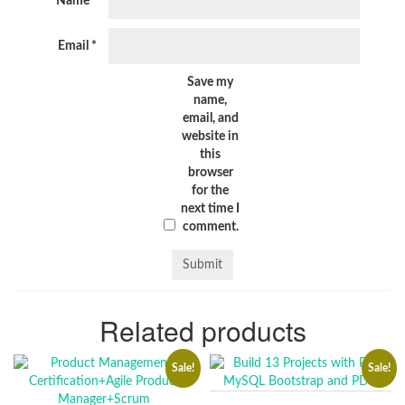
Name
*
Email
*
Save my
name,
email, and
website in
this
browser
for the
next time I
comment.
Related products
Sale!
Sale!