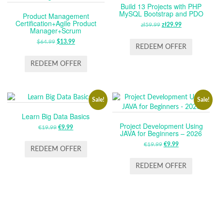
Build 13 Projects with PHP
MySQL Bootstrap and PDO
Product Management
Certification+Agile Product
zł
59.99
ORIGINAL
zł
29.99
CURRENT
Manager+Scrum
PRICE
PRICE
$
64.99
ORIGINAL
$
13.99
CURRENT
WAS:
IS:
REDEEM OFFER
PRICE
PRICE
ZŁ59.99.
ZŁ29.99.
WAS:
IS:
REDEEM OFFER
$64.99.
$13.99.
Sale!
Sale!
Learn Big Data Basics
Project Development Using
€
19.99
ORIGINAL
€
9.99
CURRENT
JAVA for Beginners – 2026
PRICE
PRICE
€
19.99
ORIGINAL
€
9.99
CURRENT
WAS:
IS:
REDEEM OFFER
PRICE
PRICE
€19.99.
€9.99.
WAS:
IS:
REDEEM OFFER
€19.99.
€9.99.