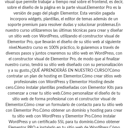
visual que permite trabajar a tiempo real sobre el frontend, es decir,
sobre el diseño de la página en la parte visual.Elementor Pro es la
versión de pago del plugin Elementor. Esta versión pagada
incorpora widgets, plantillas, el editor de temas además de un
soporte premium para resolver dudas y solucionar problemas.En
nuestro curso utilizaremos las últimas técnicas para crear y diseñar
un sitio web con WordPress, utilizando el constructor visual de
Elementor Pro, que llevarán el diseño de su sitio web al siguiente
nivel.Nuestro curso es 100% práctico, lo guiaremos a través de
diversos pasos y juntos crearemos su sitio web en WordPress, con
el constructor visual de Elementor Pro, de modo que al finalizar
nuestro curso, tendrá su sitio web diseñado con su personalización
y a su gusto.¿QUÉ APRENDERÁS EN NUESTRO CURSO?Cómo
contratar un plan de hosting en Elementor.Cómo crear sitios web
profesionales con WordPress y Elementor Hosting desde
cero.Cómo instalar plantillas prediseñadas con Elementor Kits para
comenzar a crear tu sitio web.Cómo personalizar el diseño de tu
sitio web de forma profesional con el constructor visual de
Elementor.Cómo crear un formulario de contacto para tu sitio web
con Elementor Pro.Cómo obtener un dominio y hosting para crear
tu sitio web con WordPress y Elementor Pro.Cómo instalar
WordPress y un certificado SSL para tu dominio.Cómo obtener
Elementor PRO e instalarlo en tu sitio web de WordPress.Cómo