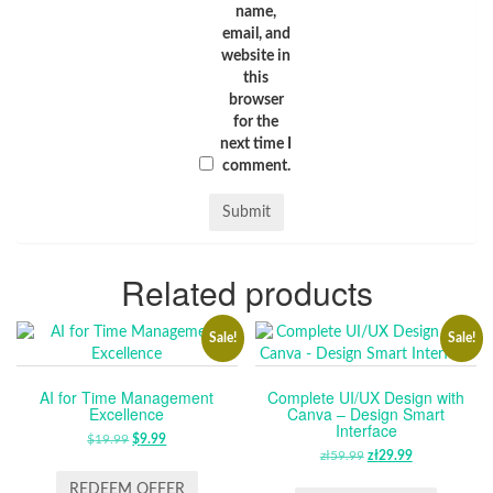
name,
email, and
website in
this
browser
for the
next time I
comment.
Related products
Sale!
Sale!
AI for Time Management
Complete UI/UX Design with
Excellence
Canva – Design Smart
Interface
$
19.99
ORIGINAL
$
9.99
CURRENT
zł
59.99
ORIGINAL
zł
29.99
CURRENT
PRICE
PRICE
PRICE
PRICE
WAS:
IS:
REDEEM OFFER