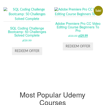
Sale!
Adobe Premiere Pro CC Video
Editing Course Beginners To
SQL Coding Challenge
Pro
Bootcamp: 50 Challenges
Solved Complete
zł
59.99
ORIGINAL
zł
29.99
CURRENT
zł
59.99
PRICE
PRICE
WAS:
IS:
REDEEM OFFER
ZŁ59.99.
ZŁ29.99.
REDEEM OFFER
Most Popular Udemy
Courses