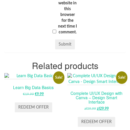
website in
this
browser
for the
next time I
comment.
Related products
Sale!
Sale!
Learn Big Data Basics
Complete UI/UX Design with
€
19.99
ORIGINAL
€
9.99
CURRENT
Canva – Design Smart
PRICE
PRICE
Interface
WAS:
IS:
REDEEM OFFER
zł
59.99
ORIGINAL
zł
29.99
CURRENT
€19.99.
€9.99.
PRICE
PRICE
WAS:
IS:
REDEEM OFFER
ZŁ59.99.
ZŁ29.99.