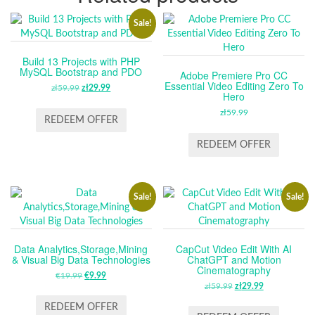
Sale!
Build 13 Projects with PHP
MySQL Bootstrap and PDO
Adobe Premiere Pro CC
Essential Video Editing Zero To
zł
59.99
ORIGINAL
zł
29.99
CURRENT
Hero
PRICE
PRICE
zł
59.99
WAS:
IS:
REDEEM OFFER
ZŁ59.99.
ZŁ29.99.
REDEEM OFFER
Sale!
Sale!
Data Analytics,Storage,Mining
CapCut Video Edit With AI
& Visual Big Data Technologies
ChatGPT and Motion
Cinematography
€
19.99
ORIGINAL
€
9.99
CURRENT
zł
59.99
ORIGINAL
zł
29.99
CURRENT
PRICE
PRICE
PRICE
PRICE
WAS:
IS:
REDEEM OFFER
WAS:
IS: