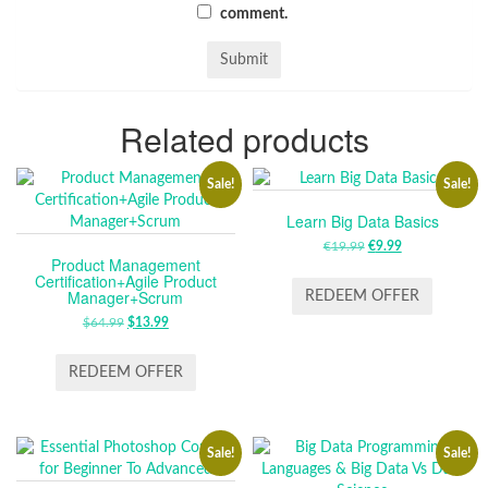
comment.
Related products
Sale!
Sale!
Learn Big Data Basics
€
19.99
ORIGINAL
€
9.99
CURRENT
Product Management
PRICE
PRICE
Certification+Agile Product
WAS:
IS:
Manager+Scrum
REDEEM OFFER
€19.99.
€9.99.
$
64.99
ORIGINAL
$
13.99
CURRENT
PRICE
PRICE
WAS:
IS:
REDEEM OFFER
$64.99.
$13.99.
Sale!
Sale!