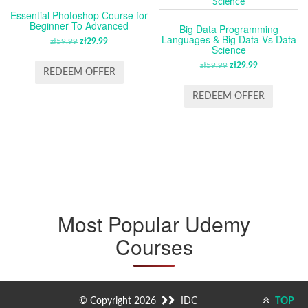
Essential Photoshop Course for
Beginner To Advanced
Big Data Programming
Languages & Big Data Vs Data
zł
59.99
ORIGINAL
zł
29.99
CURRENT
Science
PRICE
PRICE
zł
59.99
ORIGINAL
zł
29.99
CURRENT
WAS:
IS:
REDEEM OFFER
PRICE
PRICE
ZŁ59.99.
ZŁ29.99.
WAS:
IS:
REDEEM OFFER
ZŁ59.99.
ZŁ29.99.
Most Popular Udemy
Courses
© Copyright 2026
IDC
TOP