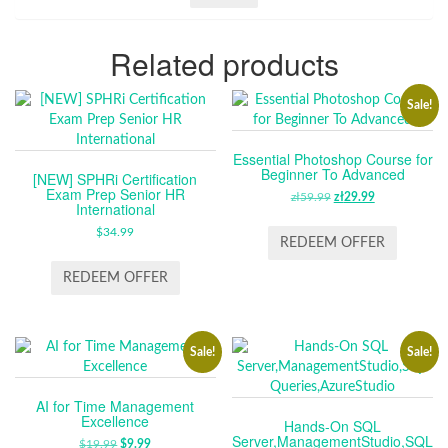
Related products
Sale!
Essential Photoshop Course for
Beginner To Advanced
[NEW] SPHRi Certification
Exam Prep Senior HR
zł
59.99
ORIGINAL
zł
29.99
CURRENT
International
PRICE
PRICE
$
34.99
WAS:
IS:
REDEEM OFFER
ZŁ59.99.
ZŁ29.99.
REDEEM OFFER
Sale!
Sale!
AI for Time Management
Excellence
Hands-On SQL
Server,ManagementStudio,SQL
$
19.99
ORIGINAL
$
9.99
CURRENT