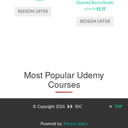
Queries,AzureStudio
PRICE
PRICE
€
19.99
ORIGINAL
€
9.99
CURRENT
WAS:
IS:
REDEEM OFFER
PRICE
PRICE
$19.99.
$9.99.
WAS:
IS:
REDEEM OFFER
€19.99.
€9.99.
Most Popular Udemy
Courses
© Copyright 2026
IDC
TOP
Powered by:
Privacy policy