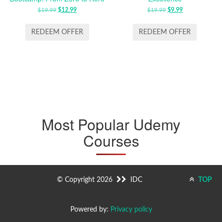
$
19.99
ORIGINAL
$
12.99
CURRENT
$
19.99
ORIGINAL
$
9.99
CURRENT
PRICE
PRICE
PRICE
PRICE
WAS:
IS:
WAS:
IS:
REDEEM OFFER
REDEEM OFFER
$19.99.
$12.99.
$19.99.
$9.99.
Most Popular Udemy
Courses
© Copyright 2026
IDC
TOP
Powered by:
Privacy policy