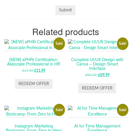
Related products
Sale!
Sale!
[NEW] aPHRi Certification:
Complete UI/UX Design with
Associate Professional in HR
Canva – Design Smart
Interface
£
14.99
ORIGINAL
£
11.99
CURRENT
zł
59.99
ORIGINAL
zł
29.99
CURRENT
PRICE
PRICE
PRICE
PRICE
WAS:
IS:
REDEEM OFFER
WAS:
IS:
REDEEM OFFER
£14.99.
£11.99.
ZŁ59.99.
ZŁ29.99.
Sale!
Sale!
Instagram Marketing
AI for Time Management
Bootcamp: From Zero to Hero
Excellence