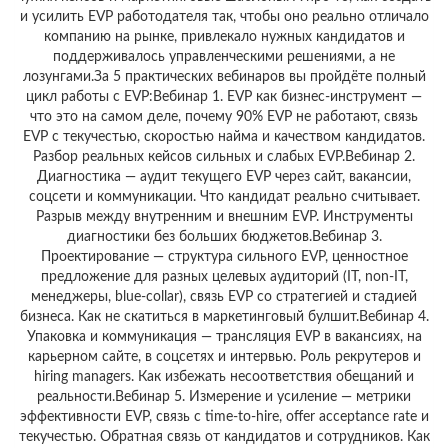
и усилить EVP работодателя так, чтобы оно реально отличало
компанию на рынке, привлекало нужных кандидатов и
поддерживалось управленческими решениями, а не
лозунгами.За 5 практических вебинаров вы пройдёте полный
цикл работы с EVP:Вебинар 1. EVP как бизнес-инструмент —
что это на самом деле, почему 90% EVP не работают, связь
EVP с текучестью, скоростью найма и качеством кандидатов.
Разбор реальных кейсов сильных и слабых EVP.Вебинар 2.
Диагностика — аудит текущего EVP через сайт, вакансии,
соцсети и коммуникации. Что кандидат реально считывает.
Разрыв между внутренним и внешним EVP. Инструменты
диагностики без больших бюджетов.Вебинар 3.
Проектирование — структура сильного EVP, ценностное
предложение для разных целевых аудиторий (IT, non-IT,
менеджеры, blue-collar), связь EVP со стратегией и стадией
бизнеса. Как не скатиться в маркетинговый булшит.Вебинар 4.
Упаковка и коммуникация — трансляция EVP в вакансиях, на
карьерном сайте, в соцсетях и интервью. Роль рекрутеров и
hiring managers. Как избежать несоответствия обещаний и
реальности.Вебинар 5. Измерение и усиление — метрики
эффективности EVP, связь с time-to-hire, offer acceptance rate и
текучестью. Обратная связь от кандидатов и сотрудников. Как