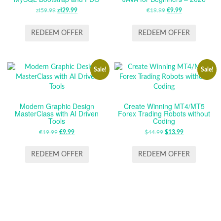
zł
59.99
ORIGINAL
zł
29.99
CURRENT
€
19.99
ORIGINAL
€
9.99
CURRENT
PRICE
PRICE
PRICE
PRICE
WAS:
IS:
WAS:
IS:
REDEEM OFFER
REDEEM OFFER
ZŁ59.99.
ZŁ29.99.
€19.99.
€9.99.
Sale!
Sale!
Modern Graphic Design
Create Winning MT4/MT5
MasterClass with AI Driven
Forex Trading Robots without
Tools
Coding
€
19.99
ORIGINAL
€
9.99
CURRENT
$
44.99
ORIGINAL
$
13.99
CURRENT
PRICE
PRICE
PRICE
PRICE
WAS:
IS:
WAS:
IS:
REDEEM OFFER
REDEEM OFFER
€19.99.
€9.99.
$44.99.
$13.99.