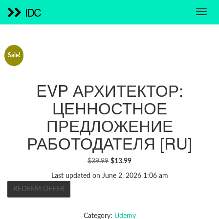
IDC
Sale!
EVP АРХИТЕКТОР:
ЦЕННОСТНОЕ
ПРЕДЛОЖЕНИЕ
РАБОТОДАТЕЛЯ [RU]
ORIGINAL
CURRENT
$
39.99
$
13.99
PRICE
PRICE
Last updated on June 2, 2026 1:06 am
WAS:
IS:
REDEEM OFFER
$39.99.
$13.99.
Category:
Udemy