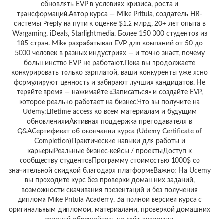
обновлять EVP в условиях кризиса, роста и
трансформаций.Автор курса — Mike Pritula, создатель HR-
системы Preply на пути к оценке $1.2 млрд, 20+ лет опыта в
Wargaming, iDeals, Starlightmedia. Более 150 000 студентов из
185 стран. Mike разрабатывал EVP для компаний от 50 до
5000 человек в разных индустриях — и точно знает, почему
большинство EVP не работают.Пока вы продолжаете
конкурировать только зарплатой, ваши конкуренты уже ясно
формулируют ценность и забирают лучших кандидатов. Не
теряйте время — нажимайте «Записаться» и создайте EVP,
которое реально работает на бизнес.Что вы получите на
Udemy:Lifetime access ко всем материалам и будущим
обновлениямАктивная поддержка преподавателя в
Q&AСертификат об окончании курса (Udemy Certificate of
Completion)Практические навыки для работы и
карьерыРеальные бизнес-кейсы / проектыДоступ к
сообществу студентовПрограмму стоимостью 1000$ со
значительной скидкой благодаря платформеВажно: На Udemy
вы проходите курс без проверки домашних заданий,
возможности скачивания презентаций и без получения
диплома Mike Pritula Academy. За полной версией курса с
оригинальным дипломом, материалами, проверкой домашних