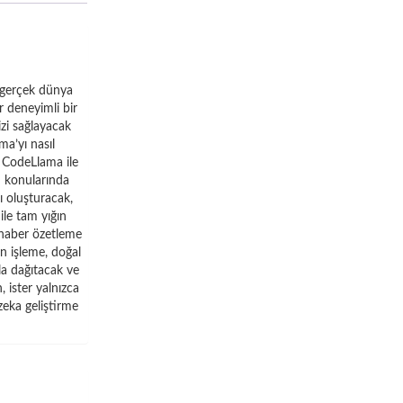
 gerçek dünya
r deneyimli bir
izi sağlayacak
ma’yı nasıl
e CodeLlama ile
n konularında
ı oluşturacak,
ile tam yığın
e haber özetleme
in işleme, doğal
la dağıtacak ve
, ister yalnızca
zeka geliştirme