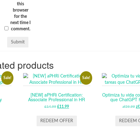
this
browser
for the
next time I
comment.
ted products
Sale!
Sale!
[NEW] aPHRi Certification:
Optimiza tu vida co
y
Associate Professional in HR
que ChatGPT ha
£
14.99
ORIGINAL
£
11.99
CURRENT
zł
59.99
O
zł
RENT
PRICE
PRICE
P
CE
WAS:
IS:
W
REDEEM OFFER
REDEEM 
£14.99.
£11.99.
ZŁ
.99.