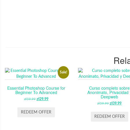
Rela
Sale!
Essential Photoshop Course for
Curso completo sobre
Beginner To Advanced
Anonimato, Privacidad 
Deepweb
zł
59.99
ORIGINAL
zł
29.99
CURRENT
zł
59.99
ORIGINAL
zł
39.99
CUR
PRICE
PRICE
PRICE
PRI
WAS:
IS:
REDEEM OFFER
WAS:
IS:
REDEEM OFFER
ZŁ59.99.
ZŁ29.99.
ZŁ59.99.
ZŁ39