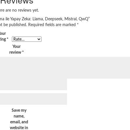
re are no reviews yet.
lama ile Yapay Zeka: Llama, Deepseek, Mistral, QwQ”
ot be published.
Required fields are marked
*
our
ting
*
Your
review
*
Save my
name,
email, and
website in