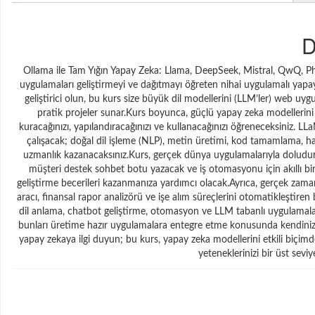
D
Ollama ile Tam Yığın Yapay Zeka: Llama, DeepSeek, Mistral, QwQ, P
uygulamaları geliştirmeyi ve dağıtmayı öğreten nihai uygulamalı yapay
geliştirici olun, bu kurs size büyük dil modellerini (LLM’ler) web u
pratik projeler sunar.Kurs boyunca, güçlü yapay zeka modellerini 
kuracağınızı, yapılandıracağınızı ve kullanacağınızı öğreneceksiniz.
çalışacak; doğal dil işleme (NLP), metin üretimi, kod tamamlama, ha
uzmanlık kazanacaksınız.Kurs, gerçek dünya uygulamalarıyla doludur. 
müşteri destek sohbet botu yazacak ve iş otomasyonu için akıllı bir
geliştirme becerileri kazanmanıza yardımcı olacak.Ayrıca, gerçek zamanl
aracı, finansal rapor analizörü ve işe alım süreçlerini otomatikleştiren
dil anlama, chatbot geliştirme, otomasyon ve LLM tabanlı uygulamaları
bunları üretime hazır uygulamalara entegre etme konusunda kendinize güv
yapay zekaya ilgi duyun; bu kurs, yapay zeka modellerini etkili biçim
yeteneklerinizi bir üst sevi