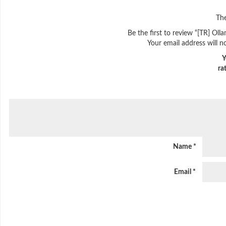
The
Be the first to review “[TR] Ol
Your email address will n
Y
ra
Name
*
Email
*