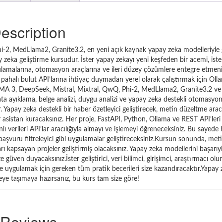
escription
hi-2, MedLlama2, Granite3.2, en yeni açık kaynak yapay zeka modelleriyle
 zeka geliştirme kursudur. İster yapay zekayı yeni keşfeden bir acemi, iste
ygulamalarına, otomasyon araçlarına ve ileri düzey çözümlere entegre etmen
pahalı bulut API’larına ihtiyaç duymadan yerel olarak çalıştırmak için Olla
 LLaMA 3, DeepSeek, Mistral, Mixtral, QwQ, Phi-2, MedLlama2, Granite3.2 v
ta ayıklama, belge analizi, duygu analizi ve yapay zeka destekli otomasyo
Yapay zeka destekli bir haber özetleyici geliştirecek, metin düzeltme arac
 asistan kuracaksınız. Her proje, FastAPI, Python, Ollama ve REST API’leri 
ı verileri API’lar aracılığıyla almayı ve işlemeyi öğreneceksiniz. Bu sayed
 başvuru filtreleyici gibi uygulamalar geliştireceksiniz.Kursun sonunda, met
 kapsayan projeler geliştirmiş olacaksınız. Yapay zeka modellerini başarıy
en duyacaksınız.İster geliştirici, veri bilimci, girişimci, araştırmacı olun
de uygulamak için gereken tüm pratik becerileri size kazandıracaktır.Yapay 
yeye taşımaya hazırsanız, bu kurs tam size göre!
Reviews