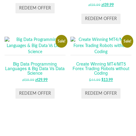
PRICE
PRICE
zł
59.99
ORIGINAL
zł
39.99
CURRENT
WAS:
IS:
REDEEM OFFER
PRICE
PRICE
$19.99.
$9.99.
WAS:
IS:
REDEEM OFFER
ZŁ59.99.
ZŁ39.99.
Sale!
Sale!
Big Data Programming
Create Winning MT4/MT5
Languages & Big Data Vs Data
Forex Trading Robots without
Science
Coding
zł
59.99
ORIGINAL
zł
29.99
CURRENT
$
44.99
ORIGINAL
$
13.99
CURRENT
PRICE
PRICE
PRICE
PRICE
WAS:
IS:
WAS:
IS:
REDEEM OFFER
REDEEM OFFER
ZŁ59.99.
ZŁ29.99.
$44.99.
$13.99.