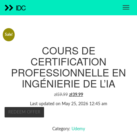
IDC
Sale!
COURS DE
CERTIFICATION
PROFESSIONNELLE EN
INGÉNIERIE DE L’IA
ORIGINAL
CURRENT
zł
59.99
zł
39.99
PRICE
PRICE
Last updated on May 25, 2026 12:45 am
WAS:
IS:
REDEEM OFFER
ZŁ59.99.
ZŁ39.99.
Category:
Udemy