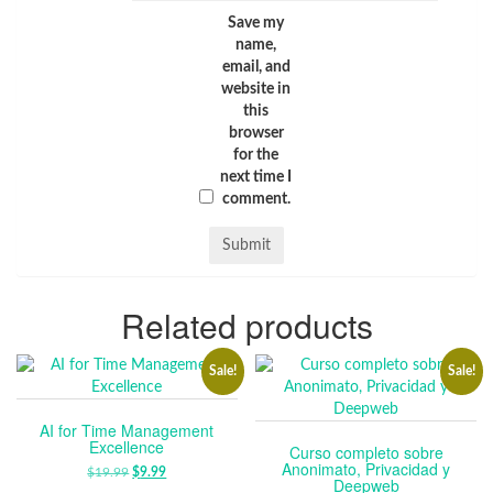
Save my
name,
email, and
website in
this
browser
for the
next time I
comment.
Related products
Sale!
Sale!
AI for Time Management
Excellence
Curso completo sobre
Anonimato, Privacidad y
$
19.99
ORIGINAL
$
9.99
CURRENT
Deepweb