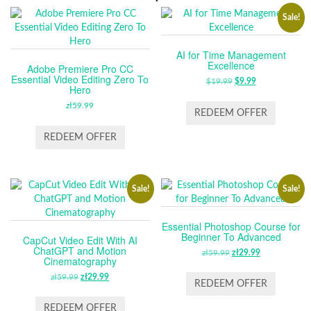
Sale!
AI for Time Management
Excellence
Adobe Premiere Pro CC
Essential Video Editing Zero To
$
19.99
ORIGINAL
$
9.99
CURRENT
Hero
PRICE
PRICE
zł
59.99
WAS:
IS:
REDEEM OFFER
$19.99.
$9.99.
REDEEM OFFER
Sale!
Sale!
Essential Photoshop Course for
Beginner To Advanced
CapCut Video Edit With AI
ChatGPT and Motion
zł
59.99
ORIGINAL
zł
29.99
CURRENT
Cinematography
PRICE
PRICE
zł
59.99
ORIGINAL
zł
29.99
CURRENT
WAS:
IS:
REDEEM OFFER
PRICE
PRICE
ZŁ59.99.
ZŁ29.99.
WAS:
IS:
REDEEM OFFER