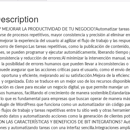
escription
MEJORAR LA PRODUCTIVIDAD DE TU NEGOCIO?Automatizar tareas 
arse de procesos repetitivos, mayor consistencia y precisión al eliminar 
jorar la experiencia del usuario al agilizar el flujo de trabajo y las respue
orro de tiempo:Las tareas repetitivas, como la publicación de contenido,
iones, se pueden programar y ejecutar automáticamente, liberando tiempo 
nsistencia y reducción de errores:Al minimizar la intervención manual, s
 la posibilidad de errores humanos que pueden llevar a inconsistencias o fa
uede asegurar que las acciones críticas para el usuario, como el envío de
 oportuna y eficiente, mejorando así su satisfacción.Mejora de la eficienc
da y organizada. Esto se traduce en un mejor uso de los recursos disponib
zación es clave para escalar un negocio digital, ya que permite manejar 
sos humanos, facilitando el crecimiento de manera sostenible.Estandariza
, lo que es fundamental para empresas que buscan operar de manera más
plugin de WordPress que funciona como un automatizador sin código pa
e flujos de trabajo y tareas repetitivas entre tu sitio web y otras herramie
zando datos y automatizando acciones como la generación de clientes pote
ÁLES SON LAS CARACTERÍSTICAS Y BENEFICIOS DE BIT INTEGRATIONS? Aut
ones y automatizando tareas con una interfaz sencilla.Integraciones ampl