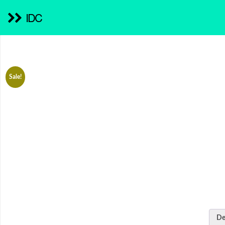
IDC
Sale!
De