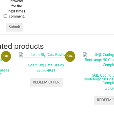
browser
for the
next time I
comment.
ted products
Sale!
Sale!
Learn Big Data Basics
tareas
€
19.99
ORIGINAL
€
9.99
CURRENT
i.
SQL Coding 
PRICE
PRICE
Bootcamp: 50 Chal
RENT
WAS:
IS:
Compl
REDEEM OFFER
CE
€19.99.
€9.99.
zł
59.9
.99.
REDEEM 