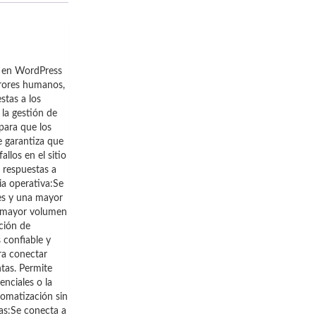
en WordPress
errores humanos,
stas a los
 la gestión de
para que los
e garantiza que
llos en el sitio
 respuestas a
ia operativa:Se
les y una mayor
un mayor volumen
ción de
 confiable y
ra conectar
ntas. Permite
nciales o la
omatización sin
ias:Se conecta a