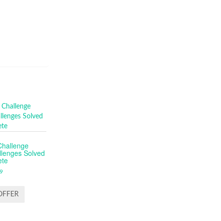
Challenge
lenges Solved
ete
9
OFFER