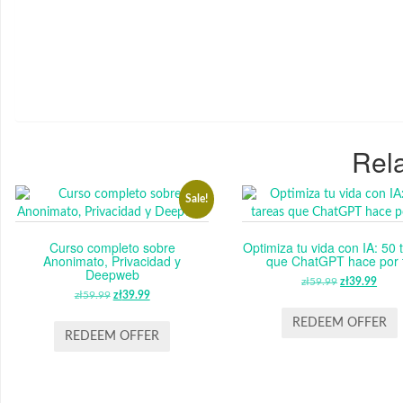
Rela
Sale!
Curso completo sobre
Optimiza tu vida con IA: 50 
Anonimato, Privacidad y
que ChatGPT hace por t
Deepweb
zł
59.99
ORIGINAL
zł
39.99
CUR
zł
59.99
ORIGINAL
zł
39.99
CURRENT
PRICE
PRI
PRICE
PRICE
WAS:
IS:
REDEEM OFFER
WAS:
IS:
REDEEM OFFER
ZŁ59.99.
ZŁ39
ZŁ59.99.
ZŁ39.99.