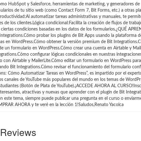
omo HubSpot y Salesforce, herramientas de marketing, y generadores de 
arios de tu sitio web (como Contact Form 7, Bit Forms, etc.) a otras pl
roductividad:Al automatizar tareas administrativas y manuales, te permit
 de los clientes.Lógica condicional:Facilita la creación de flujos de traba
n ciertas condiciones basadas en los datos de los formularios.¿QUÉ A
egrations.Cómo probar los plugins de Bit Apps usando la plataforma
tareas en WordPress.Cómo obtener la versión premium de Bit Integrations
de un formulario en WordPress.Cómo crear una cuenta en Airtable y Mai
tegrations.Cómo configurar lógicas condicionales en nuestras integracione
do con Airtable y MailerLite.Cómo editar un formulario en WordPress para
sando Bit Integrations.Cómo revisar el funcionamiento del formulario co
 Cómo Automatizar Tareas en WordPress”, es impartido por el experto
 los canales de YouTube más populares del mundo en los temas de WordPr
 estudiantes (Botón de Plata de YouTube).¡ACCEDE AHORA AL CURSO!Insc
resantes, atractivas y nuevas que aprender con el plugin de Bit Integrat
con este tema, siempre puede publicar una pregunta en el curso o enviar
COMPRAR AHORA y te veré en la lección 1!Saludos,Renato Yacolca
Reviews