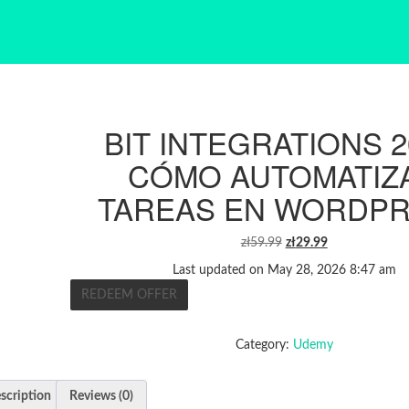
BIT INTEGRATIONS 2
CÓMO AUTOMATIZ
TAREAS EN WORDP
ORIGINAL
CURRENT
zł
59.99
zł
29.99
PRICE
PRICE
Last updated on May 28, 2026 8:47 am
WAS:
IS:
REDEEM OFFER
ZŁ59.99.
ZŁ29.99.
Category:
Udemy
scription
Reviews (0)