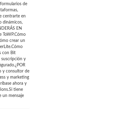
formularios de
ataformas,
e centrarte en
jo dinámicos,
PRENDERÁS EN
 de ToWP.Cómo
.Cómo crear un
lerLite.Cómo
s con Bit
 suscripción y
nfigurado.¿POR
 y consultor de
ess y marketing
ríbase ahora y
ions.Si tiene
me un mensaje