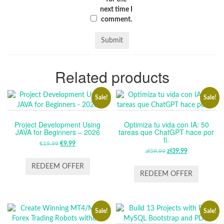
next time I
comment.
Related products
Sale!
Sale!
Project Development Using
Optimiza tu vida con IA: 50
JAVA for Beginners – 2026
tareas que ChatGPT hace por
ti.
€
19.99
ORIGINAL
€
9.99
CURRENT
zł
59.99
ORIGINAL
zł
39.99
CURRENT
PRICE
PRICE
PRICE
PRICE
WAS:
IS:
REDEEM OFFER
WAS:
IS:
REDEEM OFFER
€19.99.
€9.99.
ZŁ59.99.
ZŁ39.99.
Sale!
Sale!