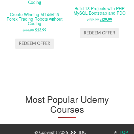
Build 13 Projects with PHP
MySQL Bootstrap and PDO
Create Winning MT4/MT5
Forex Trading Robots without
zł
59.99
ORIGINAL
zł
29.99
CURRENT
Coding
PRICE
PRICE
$
44.99
ORIGINAL
$
13.99
CURRENT
WAS:
IS:
REDEEM OFFER
PRICE
PRICE
ZŁ59.99.
ZŁ29.99.
WAS:
IS:
REDEEM OFFER
$44.99.
$13.99.
Most Popular Udemy
Courses
© Copyright 2026
IDC
TOP