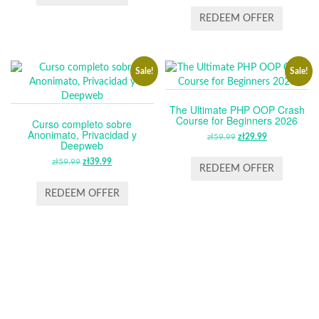
ZŁ59.99.
ZŁ29.99.
REDEEM OFFER
Sale!
Sale!
The Ultimate PHP OOP Crash
Course for Beginners 2026
Curso completo sobre
Anonimato, Privacidad y
zł
59.99
ORIGINAL
zł
29.99
CURRENT
Deepweb
PRICE
PRICE
zł
59.99
ORIGINAL
zł
39.99
CURRENT
WAS:
IS:
REDEEM OFFER
PRICE
PRICE
ZŁ59.99.
ZŁ29.99.
WAS:
IS:
REDEEM OFFER
ZŁ59.99.
ZŁ39.99.