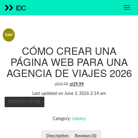
IDC
Sale!
CÓMO CREAR UNA
PÁGINA WEB PARA UNA
AGENCIA DE VIAJES 2026
ORIGINAL
CURRENT
zł
59.99
zł
29.99
PRICE
PRICE
Last updated on June 3, 2026 2:14 am
WAS:
IS:
REDEEM OFFER
ZŁ59.99.
ZŁ29.99.
Category:
Udemy
Description
Reviews (0)