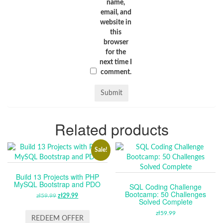
name,
email, and
website in
this
browser
for the
next time I
comment.
Related products
Sale!
Build 13 Projects with PHP
MySQL Bootstrap and PDO
SQL Coding Challenge
Bootcamp: 50 Challenges
zł
59.99
ORIGINAL
zł
29.99
CURRENT
Solved Complete
PRICE
PRICE
zł
59.99
WAS:
IS:
REDEEM OFFER