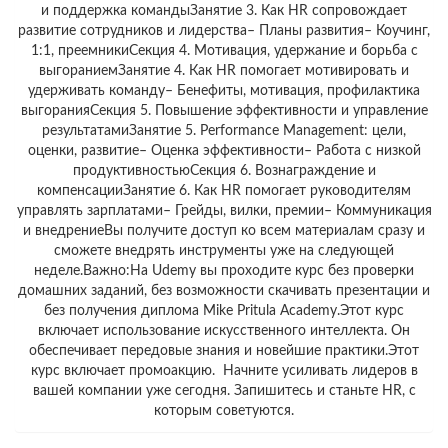
и поддержка командыЗанятие 3. Как HR сопровождает
развитие сотрудников и лидерства– Планы развития– Коучинг,
1:1, преемникиСекция 4. Мотивация, удержание и борьба с
выгораниемЗанятие 4. Как HR помогает мотивировать и
удерживать команду– Бенефиты, мотивация, профилактика
выгоранияСекция 5. Повышение эффективности и управление
результатамиЗанятие 5. Performance Management: цели,
оценки, развитие– Оценка эффективности– Работа с низкой
продуктивностьюСекция 6. Вознаграждение и
компенсацииЗанятие 6. Как HR помогает руководителям
управлять зарплатами– Грейды, вилки, премии– Коммуникация
и внедрениеВы получите доступ ко всем материалам сразу и
сможете внедрять инструменты уже на следующей
неделе.Важно:На Udemy вы проходите курс без проверки
домашних заданий, без возможности скачивать презентации и
без получения диплома Mike Pritula Academy.Этот курс
включает использование искусственного интеллекта. Он
обеспечивает передовые знания и новейшие практики.Этот
курс включает промоакцию. Начните усиливать лидеров в
вашей компании уже сегодня. Запишитесь и станьте HR, с
которым советуются.