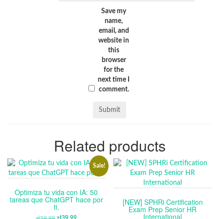
Save my
name,
email, and
website in
this
browser
for the
next time I
comment.
Related products
Sale!
Optimiza tu vida con IA: 50
tareas que ChatGPT hace por
[NEW] SPHRi Certification
ti.
Exam Prep Senior HR
International
zł
59.99
ORIGINAL
zł
39.99
CURRENT