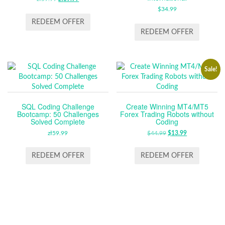
PRICE
PRICE
$
34.99
WAS:
IS:
REDEEM OFFER
ZŁ59.99.
ZŁ39.99.
REDEEM OFFER
Sale!
SQL Coding Challenge
Create Winning MT4/MT5
Bootcamp: 50 Challenges
Forex Trading Robots without
Solved Complete
Coding
zł
59.99
$
44.99
ORIGINAL
$
13.99
CURRENT
PRICE
PRICE
WAS:
IS:
REDEEM OFFER
REDEEM OFFER
$44.99.
$13.99.