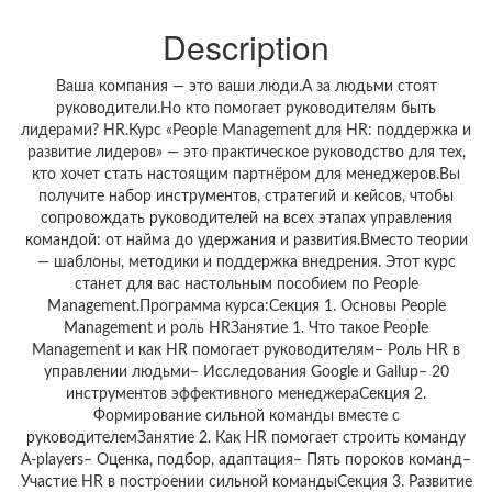
Description
Ваша компания — это ваши люди.А за людьми стоят
руководители.Но кто помогает руководителям быть
лидерами? HR.Курс «People Management для HR: поддержка и
развитие лидеров» — это практическое руководство для тех,
кто хочет стать настоящим партнёром для менеджеров.Вы
получите набор инструментов, стратегий и кейсов, чтобы
сопровождать руководителей на всех этапах управления
командой: от найма до удержания и развития.Вместо теории
— шаблоны, методики и поддержка внедрения. Этот курс
станет для вас настольным пособием по People
Management.Программа курса:Секция 1. Основы People
Management и роль HRЗанятие 1. Что такое People
Management и как HR помогает руководителям– Роль HR в
управлении людьми– Исследования Google и Gallup– 20
инструментов эффективного менеджераСекция 2.
Формирование сильной команды вместе с
руководителемЗанятие 2. Как HR помогает строить команду
A-players– Оценка, подбор, адаптация– Пять пороков команд–
Участие HR в построении сильной командыСекция 3. Развитие