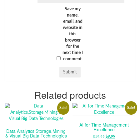
Save my
name,
email, and
website in
this
browser
for the
next time I
comment.
Related products
Sale!
Sale!
AI for Time Management
Excellence
Data Analytics,Storage,Mining
& Visual Big Data Technologies
$
19.99
ORIGINAL
$
9.99
CURRENT