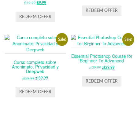
€
19.99
ORIGINAL
€
9.99
CURRENT
PRICE
PRICE
PRICE
PRICE
WAS:
IS:
REDEEM OFFER
WAS:
IS:
$19.99.
$9.99.
REDEEM OFFER
€19.99.
€9.99.
Sale!
Sale!
Essential Photoshop Course for
Beginner To Advanced
Curso completo sobre
Anonimato, Privacidad y
zł
59.99
ORIGINAL
zł
29.99
CURRENT
Deepweb
PRICE
PRICE
zł
59.99
ORIGINAL
zł
39.99
CURRENT
WAS:
IS:
REDEEM OFFER
PRICE
PRICE
ZŁ59.99.
ZŁ29.99.
WAS:
IS:
REDEEM OFFER
ZŁ59.99.
ZŁ39.99.