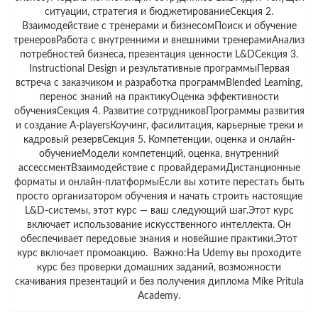
ситуации, стратегия и бюджетированиеСекция 2.
Взаимодействие с тренерами и бизнесомПоиск и обучение
тренеровРабота с внутренними и внешними тренерамиАнализ
потребностей бизнеса, презентация ценности L&DСекция 3.
Instructional Design и результативные программыПервая
встреча с заказчиком и разработка программBlended Learning,
перенос знаний на практикуОценка эффективности
обученияСекция 4. Развитие сотрудниковПрограммы развития
и создание A-playersКоучинг, фасилитация, карьерные треки и
кадровый резервСекция 5. Компетенции, оценка и онлайн-
обучениеМодели компетенций, оценка, внутренний
ассессментВзаимодействие с провайдерамиДистанционные
форматы и онлайн-платформыЕсли вы хотите перестать быть
просто организатором обучения и начать строить настоящие
L&D-системы, этот курс — ваш следующий шаг.Этот курс
включает использование искусственного интеллекта. Он
обеспечивает передовые знания и новейшие практики.Этот
курс включает промоакцию. Важно:На Udemy вы проходите
курс без проверки домашних заданий, возможности
скачивания презентаций и без получения диплома Mike Pritula
Academy.