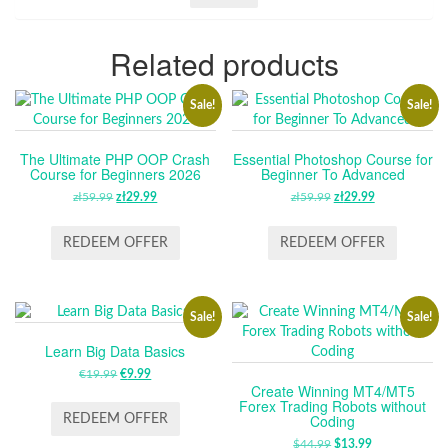
Related products
Sale!
Sale!
The Ultimate PHP OOP Crash
Essential Photoshop Course for
Course for Beginners 2026
Beginner To Advanced
zł
59.99
ORIGINAL
zł
29.99
CURRENT
zł
59.99
ORIGINAL
zł
29.99
CURRENT
PRICE
PRICE
PRICE
PRICE
WAS:
IS:
WAS:
IS:
REDEEM OFFER
REDEEM OFFER
ZŁ59.99.
ZŁ29.99.
ZŁ59.99.
ZŁ29.99.
Sale!
Sale!
Learn Big Data Basics
€
19.99
ORIGINAL
€
9.99
CURRENT
Create Winning MT4/MT5
PRICE
PRICE
Forex Trading Robots without
WAS:
IS:
Coding
REDEEM OFFER
€19.99.
€9.99.
$
44.99
ORIGINAL
$
13.99
CURRENT