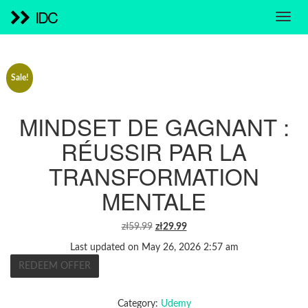
IDC
Sale!
MINDSET DE GAGNANT :
RÉUSSIR PAR LA
TRANSFORMATION
MENTALE
ORIGINAL
CURRENT
zł
59.99
zł
29.99
PRICE
PRICE
Last updated on May 26, 2026 2:57 am
WAS:
IS:
REDEEM OFFER
ZŁ59.99.
ZŁ29.99.
Category:
Udemy