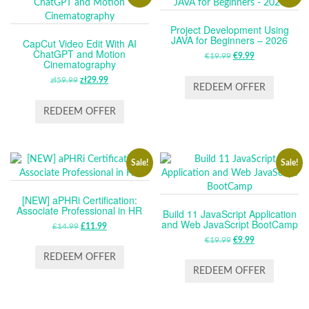
Project Development Using
JAVA for Beginners – 2026
CapCut Video Edit With AI
ChatGPT and Motion
€
19.99
ORIGINAL
€
9.99
CURRENT
Cinematography
PRICE
PRICE
zł
59.99
ORIGINAL
zł
29.99
CURRENT
WAS:
IS:
REDEEM OFFER
PRICE
PRICE
€19.99.
€9.99.
WAS:
IS:
REDEEM OFFER
ZŁ59.99.
ZŁ29.99.
Sale!
Sale!
[NEW] aPHRi Certification:
Associate Professional in HR
Build 11 JavaScript Application
and Web JavaScript BootCamp
£
14.99
ORIGINAL
£
11.99
CURRENT
PRICE
PRICE
€
19.99
ORIGINAL
€
9.99
CURRENT
WAS:
IS:
PRICE
PRICE
REDEEM OFFER
£14.99.
£11.99.
WAS:
IS:
REDEEM OFFER
€19.99.
€9.99.