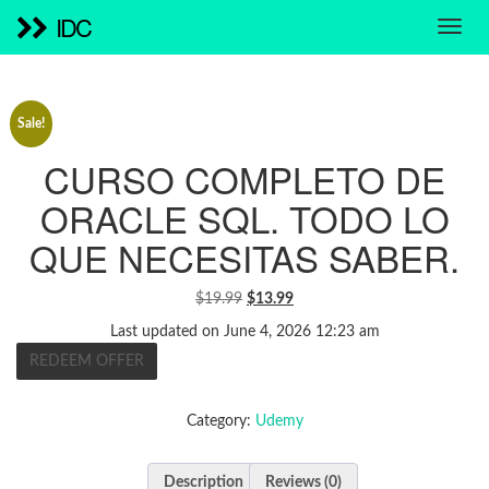
IDC
Sale!
CURSO COMPLETO DE
ORACLE SQL. TODO LO
QUE NECESITAS SABER.
ORIGINAL
CURRENT
$
19.99
$
13.99
PRICE
PRICE
Last updated on June 4, 2026 12:23 am
WAS:
IS:
REDEEM OFFER
$19.99.
$13.99.
Category:
Udemy
Description
Reviews (0)